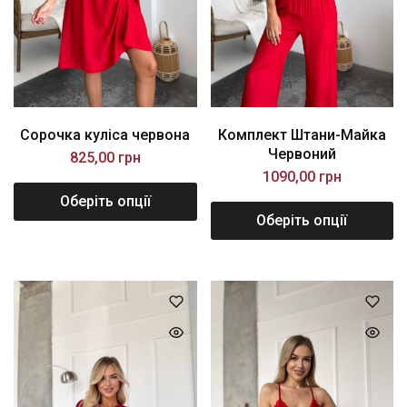
Сорочка куліса червона
Комплект Штани-Майка
Червоний
825,00
грн
1090,00
грн
Оберіть опції
Оберіть опції