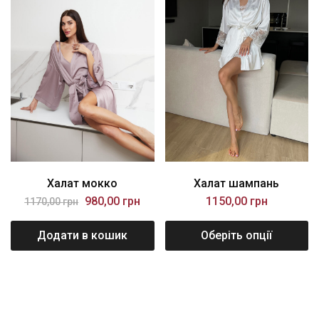
Халат мокко
Халат шампань
980,00
грн
1150,00
грн
1170,00
грн
Додати в кошик
Оберіть опції