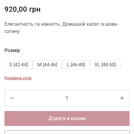
920,00
грн
Елегантність та ніжність: Домашній халат із шовк-
сатину
Розмір
S [42-44]
M [44-46]
L [46-48]
XL [48-50]
Розмірна сітка
Додати в кошик